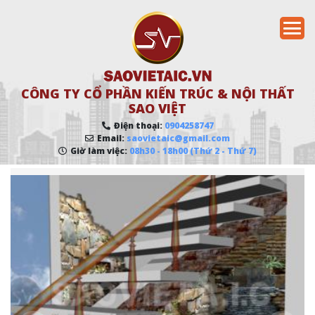
CÔNG TY CỔ PHẦN KIẾN TRÚC & NỘI THẤT
SAO VIỆT
Điện thoại:
0904258747
Email:
saovietaic@gmail.com
Giờ làm việc:
08h30 - 18h00 (Thứ 2 - Thứ 7)