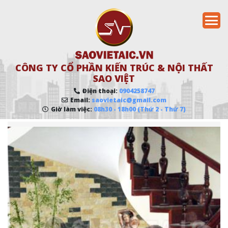
CÔNG TY CỔ PHẦN KIẾN TRÚC & NỘI THẤT
SAO VIỆT
Điện thoại:
0904258747
Email:
saovietaic@gmail.com
Giờ làm việc:
08h30 - 18h00 (Thứ 2 - Thứ 7)