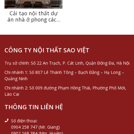
Cải tạo nội thất dự
án nhà ở phong cách
hiện đại, đầy tiện
nghi tại Thanh Trì,
Hà Nội
CÔNG TY NỘI THẤT SAO VIỆT
Trụ sở chính: Số 22 An Trạch, P. Cát Linh, Quận Đống Đa, Hà Nội
Chi nhánh 1: Số 807 Lê Thánh Tông – Bạch Đằng – Hạ Long –
Quảng Ninh
Chi nhánh 2: Số 009 đường Phạm Hồng Thái, Phường Phố Mới,
Lào Cai
THÔNG TIN LIÊN HỆ
Số điện thoại:
0904 258 747 (Mr. Giang)
0902 168 384 (Mrs. Huyền)