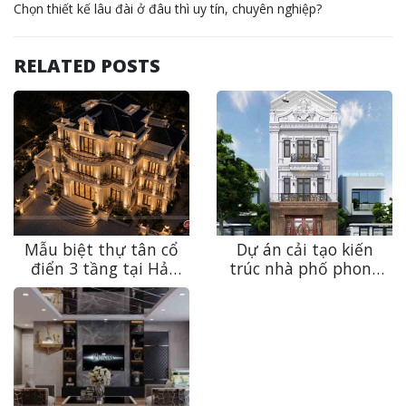
Chọn thiết kế lâu đài ở đâu thì uy tín, chuyên nghiệp?
RELATED POSTS
Mẫu biệt thự tân cổ
Dự án cải tạo kiến
điển 3 tầng tại Hải
trúc nhà phố phong
Phòng – Vẻ đẹp sang
cách tân cổ điển
trọng được tạo nên
tuyệt đẹp tại Mỹ Đức
từ những giá trị vượt
thời gian