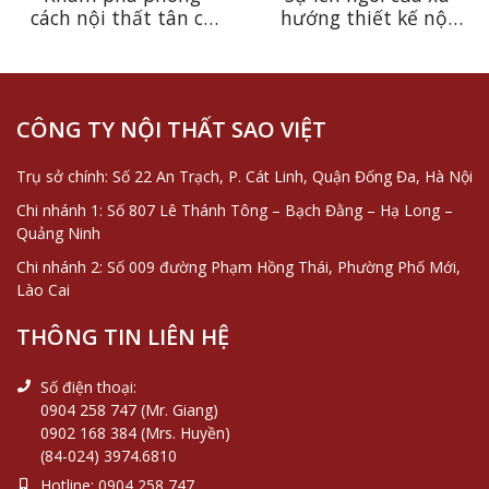
cách nội thất tân cổ
hướng thiết kế nội
điển và những đặc
thất tân cổ điển
trưng vô cùng độc
phòng khách trong
đáo
năm 2023
CÔNG TY NỘI THẤT SAO VIỆT
Trụ sở chính: Số 22 An Trạch, P. Cát Linh, Quận Đống Đa, Hà Nội
Chi nhánh 1: Số 807 Lê Thánh Tông – Bạch Đằng – Hạ Long –
Quảng Ninh
Chi nhánh 2: Số 009 đường Phạm Hồng Thái, Phường Phố Mới,
Lào Cai
THÔNG TIN LIÊN HỆ
Số điện thoại:
0904 258 747 (Mr. Giang)
0902 168 384 (Mrs. Huyền)
(84-024) 3974.6810
Hotline:
0904 258 747