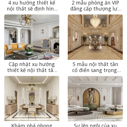
4 xu hướng thiết kế
2 mẫu phòng ăn VIP
nội thất sẽ định hình
đẳng cấp thượng lưu
năm 2026
dành cho nhà hàng
cao cấp
Cập nhật xu hướng
5 mẫu nội thất tân
thiết kế nội thất tân
cổ điển sang trọng,
cổ điển 2024 vừa đẹp
thời thượng 2023
lại vừa sang
Khám phá phong
Sự lên ngôi của xu