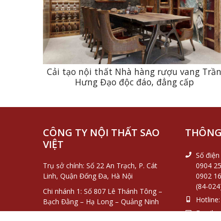
Cải tạo nội thất Nhà hàng rượu vang Trầ
Hưng Đạo độc đáo, đẳng cấp
CÔNG TY NỘI THẤT SAO
THÔNG 
VIỆT
Số điện 
Trụ sở chính: Số 22 An Trạch, P. Cát
0904 25
Linh, Quận Đống Đa, Hà Nội
0902 16
(84-024
Chi nhánh 1: Số 807 Lê Thánh Tông –
Hotline:
Bạch Đằng – Hạ Long – Quảng Ninh
Email:
s
Chi nhánh 2: Số 009 đường Phạm Hồng