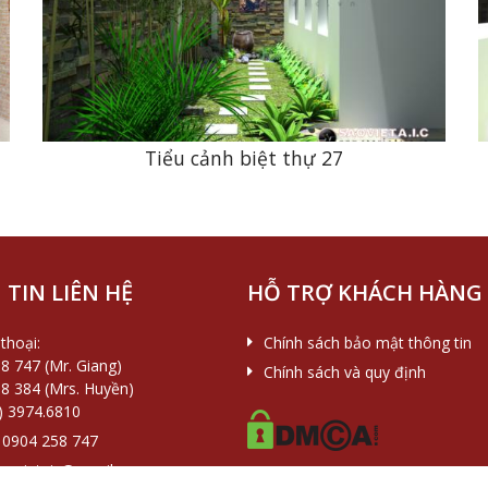
n
Tiểu cảnh biệt thự 27
TIN LIÊN HỆ
HỖ TRỢ KHÁCH HÀNG
thoại:
Chính sách bảo mật thông tin
8 747 (Mr. Giang)
Chính sách và quy định
8 384 (Mrs. Huyền)
) 3974.6810
0904 258 747
aovietaic@gmail.com