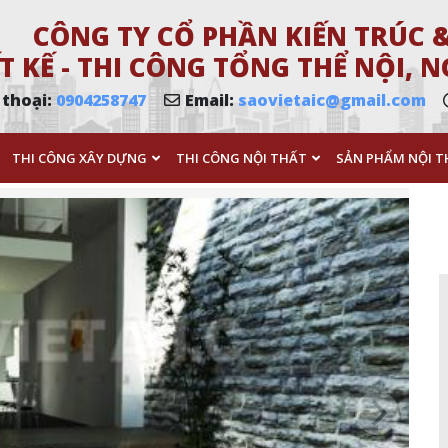
CÔNG TY CỔ PHẦN KIẾN TRÚC &
T KẾ - THI CÔNG TỔNG THỂ NỘI,
 thoại:
0904258747
Email:
saovietaic@gmail.com
THI CÔNG XÂY DỰNG
THI CÔNG NỘI THẤT
SẢN PHẨM NỘI T