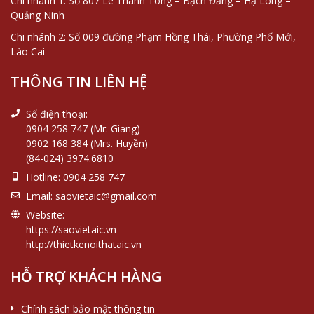
Chi nhánh 1: Số 807 Lê Thánh Tông – Bạch Đằng – Hạ Long –
Quảng Ninh
Chi nhánh 2: Số 009 đường Phạm Hồng Thái, Phường Phố Mới,
Lào Cai
THÔNG TIN LIÊN HỆ
Số điện thoại:
0904 258 747 (Mr. Giang)
0902 168 384 (Mrs. Huyền)
(84-024) 3974.6810
Hotline:
0904 258 747
Email:
saovietaic@gmail.com
Website:
https://saovietaic.vn
http://thietkenoithataic.vn
HỖ TRỢ KHÁCH HÀNG
Chính sách bảo mật thông tin