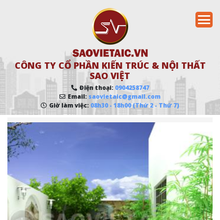
CÔNG TY CỔ PHẦN KIẾN TRÚC & NỘI THẤT
SAO VIỆT
Điện thoại:
0904258747
Email:
saovietaic@gmail.com
Giờ làm việc:
08h30 - 18h00 (Thứ 2 - Thứ 7)