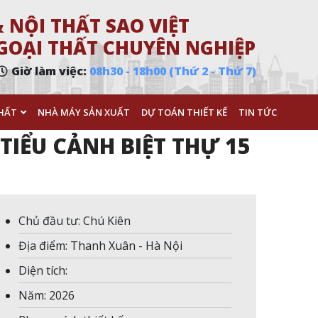
 NỘI THẤT SAO VIỆT
 NGOẠI THẤT CHUYÊN NGHIỆP
Giờ làm việc:
08h30 - 18h00 (Thứ 2 - Thứ 7)
HẤT
NHÀ MÁY SẢN XUẤT
DỰ TOÁN THIẾT KẾ
TIN TỨC
TIỂU CẢNH BIỆT THỰ 15
Chủ đầu tư: Chú Kiên
Địa điểm: Thanh Xuân - Hà Nội
Diện tích:
Năm: 2026