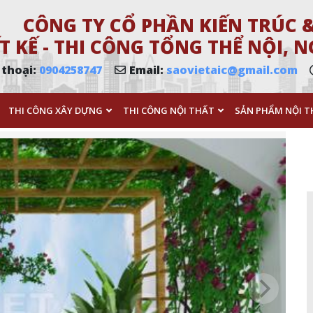
CÔNG TY CỔ PHẦN KIẾN TRÚC &
T KẾ - THI CÔNG TỔNG THỂ NỘI,
 thoại:
0904258747
Email:
saovietaic@gmail.com
THI CÔNG XÂY DỰNG
THI CÔNG NỘI THẤT
SẢN PHẨM NỘI T