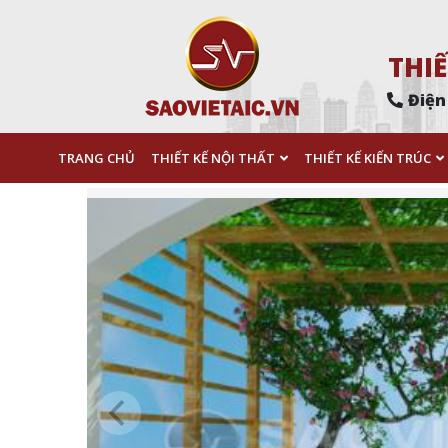
THIẾ
Điện
TRANG CHỦ
THIẾT KẾ NỘI THẤT
THIẾT KẾ KIẾN TRÚC