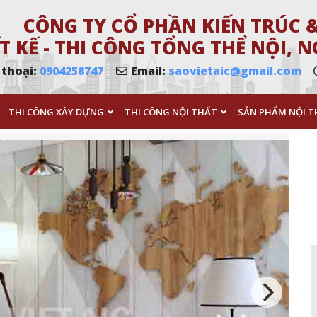
CÔNG TY CỔ PHẦN KIẾN TRÚC &
T KẾ - THI CÔNG TỔNG THỂ NỘI,
 thoại:
0904258747
Email:
saovietaic@gmail.com
THI CÔNG XÂY DỰNG
THI CÔNG NỘI THẤT
SẢN PHẨM NỘI T