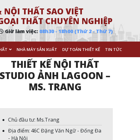
 NỘI THẤT SAO VIỆT
 NGOẠI THẤT CHUYÊN NGHIỆP
Giờ làm việc:
08h30 - 18h00 (Thứ 2 - Thứ 7)
HẤT
NHÀ MÁY SẢN XUẤT
DỰ TOÁN THIẾT KẾ
TIN TỨC
THIẾT KẾ NỘI THẤT
STUDIO ẢNH LAGOON –
MS. TRANG
Chủ đầu tư: Ms.Trang
Địa điểm: 46C Đặng Văn Ngữ - Đống Đa
- Hà Nội