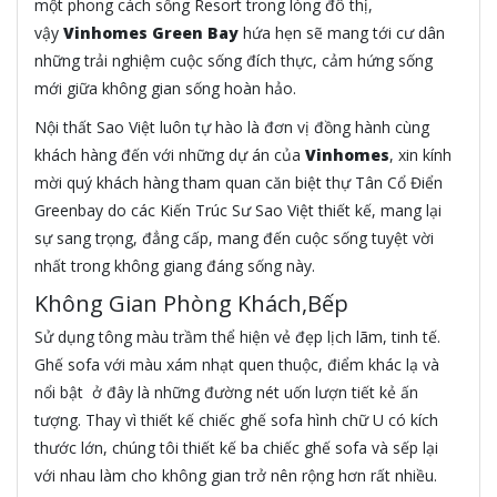
một phong cách sống Resort trong lòng đô thị,
vậy
Vinhomes Green Bay
hứa hẹn sẽ mang tới cư dân
những trải nghiệm cuộc sống đích thực, cảm hứng sống
mới giữa không gian sống hoàn hảo.
Nội thất Sao Việt luôn tự hào là đơn vị đồng hành cùng
khách hàng đến với những dự án của
Vinhomes
, xin kính
mời quý khách hàng tham quan căn biệt thự Tân Cổ Điển
Greenbay do các Kiến Trúc Sư Sao Việt thiết kế, mang lại
sự sang trọng, đẳng cấp, mang đến cuộc sống tuyệt vời
nhất trong không giang đáng sống này.
Không Gian Phòng Khách,Bếp
Sử dụng tông màu trầm thể hiện vẻ đẹp lịch lãm, tinh tế.
Ghế sofa với màu xám nhạt quen thuộc, điểm khác lạ và
nổi bật ở đây là những đường nét uốn lượn tiết kẻ ấn
tượng. Thay vì thiết kế chiếc ghế sofa hình chữ U có kích
thước lớn, chúng tôi thiết kế ba chiếc ghế sofa và sếp lại
với nhau làm cho không gian trở nên rộng hơn rất nhiều.