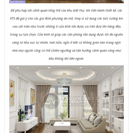
Để phù hợp với cảnh quan tổng thể của khu biệt thự, khi tiến hành thiết kế, các
KTS đã gợi ý cho các gia đình phương án mở, thay vì sử dụng các bức tường kín
cao sát trần như trước những ô cửa kính lớn được ưu tiên đưa lên hàng đầu
trong sự lựa chọn. Cửa kính sẽ giúp các căn phòng tận dụng được tối đa nguồn
sáng từ khu vực tự nhiên, hơn nữa, ngồi ở bất cứ không gian nào trong ngôi
nhà mọi người cũng có thể chiêm ngưỡng và tận hưởng cảnh quan cũng như
bầu không khí bên ngoài.