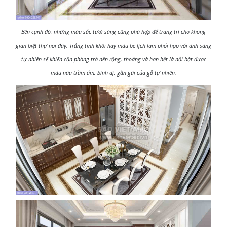
Bên cạnh đó, những màu sắc tươi sáng cũng phù hợp để trang trí cho không
gian biệt thự nơi đây. Trắng tinh khôi hay màu be lịch lãm phối hợp với ánh sáng
tự nhiên sẽ khiến căn phòng trở nên rộng, thoáng và hơn hết là nổi bật được
màu nâu trầm ấm, bình dị, gần gũi của gỗ tự nhiên.