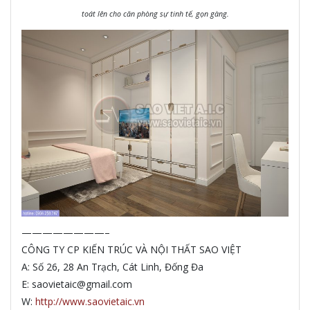
toát lên cho căn phòng sự tinh tế, gọn gàng.
————————–
CÔNG TY CP KIẾN TRÚC VÀ NỘI THẤT SAO VIỆT
A: Số 26, 28 An Trạch, Cát Linh, Đống Đa
E: saovietaic@gmail.com
W:
http://www.saovietaic.vn