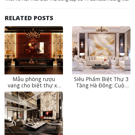
RELATED POSTS
Mẫu phòng rượu
Siêu Phẩm Biệt Thự 3
vang cho biệt thự xa
Tầng Hà Đông: Cuộc
xỉ – “Mật thất”
“Cách Mạng” Tái Định
thưởng vang tại gia
Vị Không Gian Tân Cổ
của giới thượng lưu
Điển Xa Xỉ