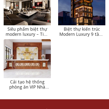
Siêu phẩm biệt thự
Biệt thự kiến trúc
modern luxury – Tinh
Modern Luxury 9 tầng
hoa kiến trúc thượng
– Kiến tạo chuẩn mực
lưu
sống thượng lưu
Cải tạo hệ thống
phòng ăn VIP Nhà
khách Văn phòng Ủy
ban nhân dân tỉnh
Hưng Yên