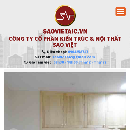
CÔNG TY CỔ PHẦN KIẾN TRÚC & NỘI THẤT
SAO VIỆT
Điện thoại:
0904258747
Email:
saovietaic@gmail.com
Giờ làm việc:
08h30 - 18h00 (Thứ 2 - Thứ 7)