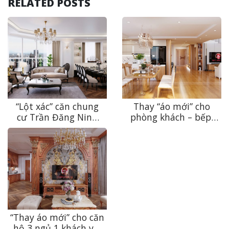
RELATED POSTS
“Lột xác” căn chung
Thay “áo mới” cho
cư Trần Đăng Ninh
phòng khách – bếp:
với nội thất tân cổ
không gian ấm cúng,
điển cực thời thượng
sang trọng với nội
thất gỗ gõ đỏ cao cấp
“Thay áo mới” cho căn
hộ 3 ngủ 1 khách với