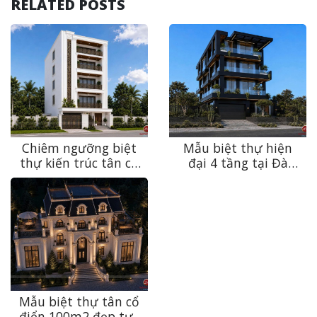
RELATED POSTS
Chiêm ngưỡng biệt
Mẫu biệt thự hiện
thự kiến trúc tân cổ
đại 4 tầng tại Đà
điển sang trọng, bền
Nẵng – Sự giao thoa
vững theo thời gian
giữa kiến trúc và
tại Ninh Bình
thiên nhiên
Mẫu biệt thự tân cổ
điển 100m2 đẹp tựa