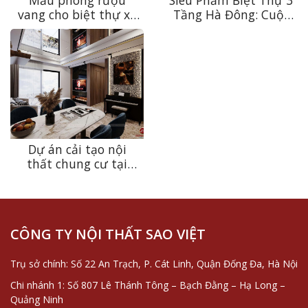
vang cho biệt thự xa
Tầng Hà Đông: Cuộc
xỉ – “Mật thất”
“Cách Mạng” Tái Định
thưởng vang tại gia
Vị Không Gian Tân Cổ
của giới thượng lưu
Điển Xa Xỉ
Dự án cải tạo nội
thất chung cư tại
Kepler Land theo
phong cách Modern
Luxury
CÔNG TY NỘI THẤT SAO VIỆT
Trụ sở chính: Số 22 An Trạch, P. Cát Linh, Quận Đống Đa, Hà Nội
Chi nhánh 1: Số 807 Lê Thánh Tông – Bạch Đằng – Hạ Long –
Quảng Ninh