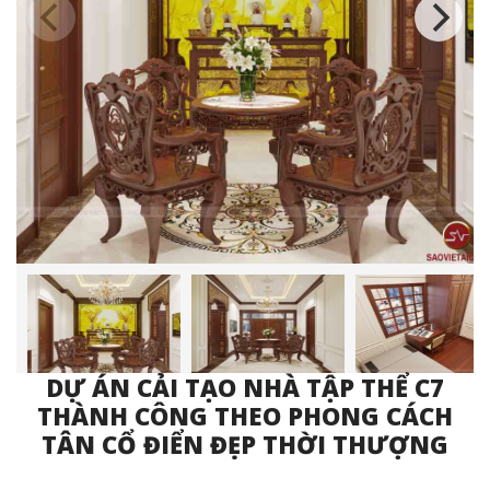
DỰ ÁN CẢI TẠO NHÀ TẬP THỂ C7
THÀNH CÔNG THEO PHONG CÁCH
TÂN CỔ ĐIỂN ĐẸP THỜI THƯỢNG