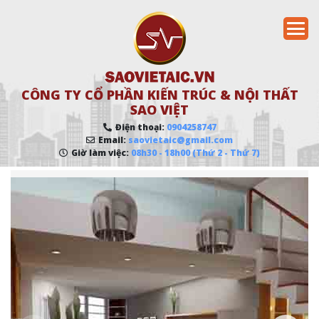
CÔNG TY CỔ PHẦN KIẾN TRÚC & NỘI THẤT
SAO VIỆT
Điện thoại:
0904258747
Email:
saovietaic@gmail.com
Giờ làm việc:
08h30 - 18h00 (Thứ 2 - Thứ 7)