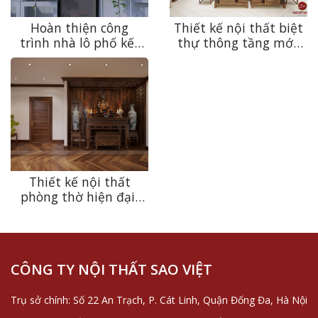
Hoàn thiện công
Thiết kế nội thất biệt
trình nhà lô phố kết
thự thông tầng mới,
hợp kinh doanh kính
độc nhất 2022
mắt 8 tầng ở Lê Duẩn
Thiết kế nội thất
phòng thờ hiện đại,
hợp phong thủy,
vượng tài lộc
CÔNG TY NỘI THẤT SAO VIỆT
Trụ sở chính: Số 22 An Trạch, P. Cát Linh, Quận Đống Đa, Hà Nội