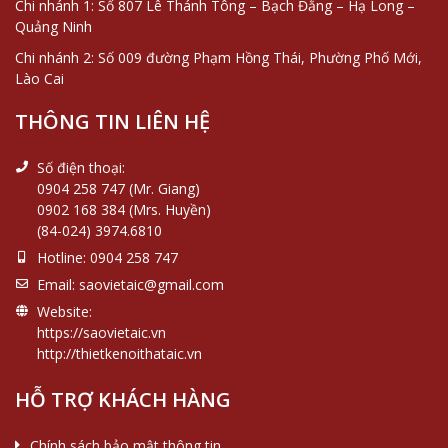
Chi nhánh 1: Số 807 Lê Thánh Tông – Bạch Đằng – Hạ Long –
Quảng Ninh
Chi nhánh 2: Số 009 đường Phạm Hồng Thái, Phường Phố Mới,
Lào Cai
THÔNG TIN LIÊN HỆ
Số điện thoại:
0904 258 747 (Mr. Giang)
0902 168 384 (Mrs. Huyền)
(84-024) 3974.6810
Hotline:
0904 258 747
Email:
saovietaic@gmail.com
Website:
https://saovietaic.vn
http://thietkenoithataic.vn
HỖ TRỢ KHÁCH HÀNG
Chính sách bảo mật thông tin