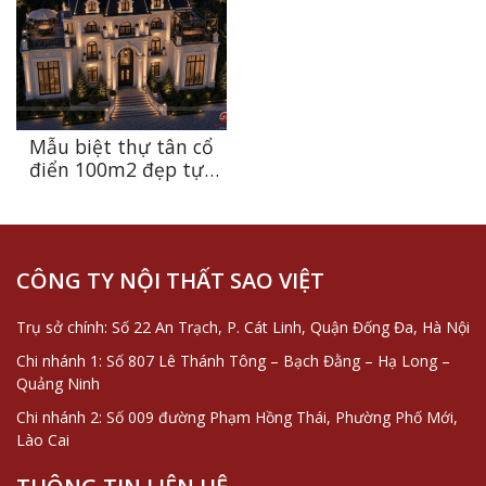
tại Ninh Bình
thiên nhiên
Mẫu biệt thự tân cổ
điển 100m2 đẹp tựa
dinh thự châu Âu tại
Thanh Hóa
CÔNG TY NỘI THẤT SAO VIỆT
Trụ sở chính: Số 22 An Trạch, P. Cát Linh, Quận Đống Đa, Hà Nội
Chi nhánh 1: Số 807 Lê Thánh Tông – Bạch Đằng – Hạ Long –
Quảng Ninh
Chi nhánh 2: Số 009 đường Phạm Hồng Thái, Phường Phố Mới,
Lào Cai