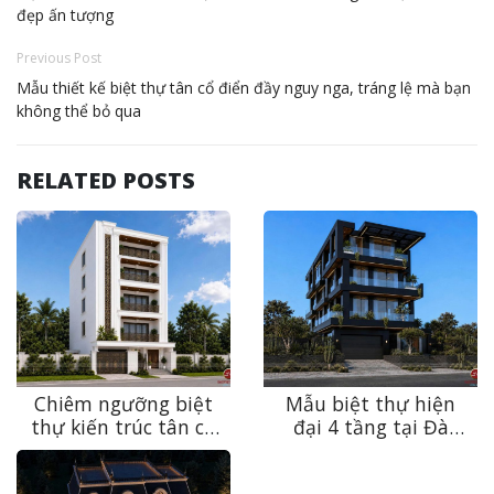
đẹp ấn tượng
Previous Post
Mẫu thiết kế biệt thự tân cổ điển đầy nguy nga, tráng lệ mà bạn
không thể bỏ qua
RELATED POSTS
Chiêm ngưỡng biệt
Mẫu biệt thự hiện
thự kiến trúc tân cổ
đại 4 tầng tại Đà
điển sang trọng, bền
Nẵng – Sự giao thoa
vững theo thời gian
giữa kiến trúc và