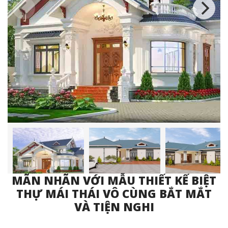
MÃN NHÃN VỚI MẪU THIẾT KẾ BIỆT
THỰ MÁI THÁI VÔ CÙNG BẮT MẮT
VÀ TIỆN NGHI