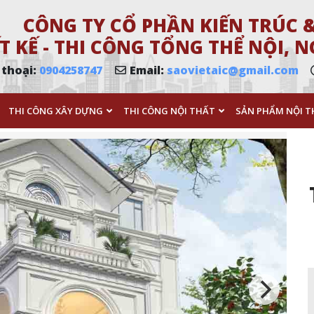
CÔNG TY CỔ PHẦN KIẾN TRÚC &
T KẾ - THI CÔNG TỔNG THỂ NỘI,
 thoại:
0904258747
Email:
saovietaic@gmail.com
THI CÔNG XÂY DỰNG
THI CÔNG NỘI THẤT
SẢN PHẨM NỘI T