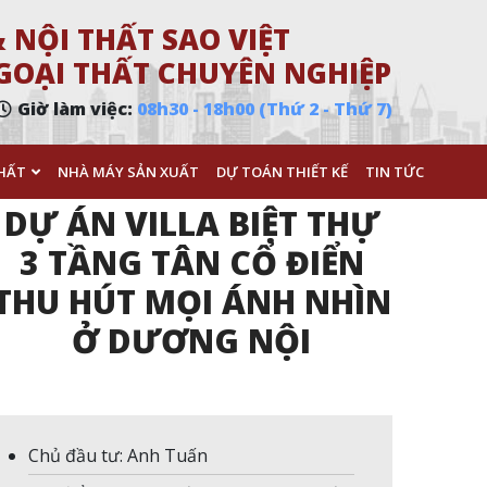
 NỘI THẤT SAO VIỆT
 NGOẠI THẤT CHUYÊN NGHIỆP
Giờ làm việc:
08h30 - 18h00 (Thứ 2 - Thứ 7)
HẤT
NHÀ MÁY SẢN XUẤT
DỰ TOÁN THIẾT KẾ
TIN TỨC
DỰ ÁN VILLA BIỆT THỰ
3 TẦNG TÂN CỔ ĐIỂN
THU HÚT MỌI ÁNH NHÌN
Ở DƯƠNG NỘI
Chủ đầu tư: Anh Tuấn