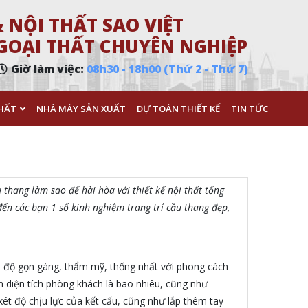
 NỘI THẤT SAO VIỆT
 NGOẠI THẤT CHUYÊN NGHIỆP
Giờ làm việc:
08h30 - 18h00 (Thứ 2 - Thứ 7)
HẤT
NHÀ MÁY SẢN XUẤT
DỰ TOÁN THIẾT KẾ
TIN TỨC
 thang làm sao để hài hòa với thiết kế nội thất tổng
ến các bạn 1 số kinh nghiệm trang trí cầu thang đẹp,
hỏi độ gọn gàng, thẩm mỹ, thống nhất với phong cách
h diện tích phòng khách là bao nhiêu, cũng như
xét độ chịu lực của kết cấu, cũng như lắp thêm tay