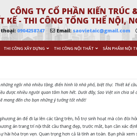
CÔNG TY CỔ PHẦN KIẾN TRÚC &
T KẾ - THI CÔNG TỔNG THỂ NỘI,
 thoại:
0904258747
Email:
saovietaic@gmail.com
THI CÔNG XÂY DỰNG
THI CÔNG NỘI THẤT
SẢN PHẨM NỘI T
những ngôi nhà nhiều tầng, điển hình là nhà phố, biệt thự. Thiết kế cầu
u được nhiều người quan tâm hơn hết. Dưới đây, Sao Việt xin chia sẻ đ
sẽ mang đến cho bạn những ý tưởng tốt nhất!
phương án để đi lại lên các tầng trên, hỗ trợ sinh hoạt mà còn đòi 
ương án trang trí nội thất cầu thang đẹp, trước mắt, bạn cần xác địn
 hài hòa trọn vẹn. Quan trọng hơn cả là tính an toàn. Bạn phải xem 