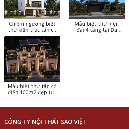
Chiêm ngưỡng biệt
Mẫu biệt thự hiện
thự kiến trúc tân cổ
đại 4 tầng tại Đà
điển sang trọng, bền
Nẵng – Sự giao thoa
vững theo thời gian
giữa kiến trúc và
tại Ninh Bình
thiên nhiên
Mẫu biệt thự tân cổ
điển 100m2 đẹp tựa
dinh thự châu Âu tại
Thanh Hóa
CÔNG TY NỘI THẤT SAO VIỆT