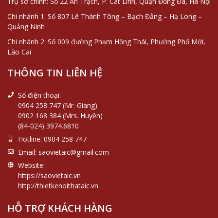
Trụ sở chính: Số 22 An Trạch, P. Cát Linh, Quận Đống Đa, Hà Nội
Chi nhánh 1: Số 807 Lê Thánh Tông – Bạch Đằng – Hạ Long –
Quảng Ninh
Chi nhánh 2: Số 009 đường Phạm Hồng Thái, Phường Phố Mới,
Lào Cai
THÔNG TIN LIÊN HỆ
Số điện thoại:
0904 258 747 (Mr. Giang)
0902 168 384 (Mrs. Huyền)
(84-024) 3974.6810
Hotline:
0904 258 747
Email:
saovietaic@gmail.com
Website:
https://saovietaic.vn
http://thietkenoithataic.vn
HỖ TRỢ KHÁCH HÀNG