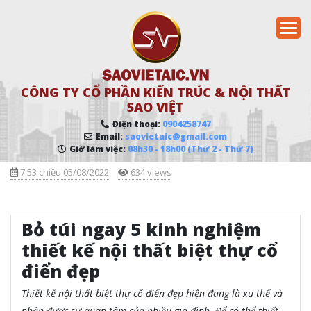
CÔNG TY CỔ PHẦN KIẾN TRÚC & NỘI THẤT
SAO VIỆT
Điện thoại:
0904258747
Email:
saovietaic@gmail.com
Giờ làm việc:
08h30 - 18h00 (Thứ 2 - Thứ 7)
7:53 chiều 05/08/2022
634 views
Bỏ túi ngay 5 kinh nghiệm
thiết kế nội thất biệt thự cổ
điển đẹp
Thiết kế nội thất biệt thự cổ điển đẹp hiện đang là xu thế và
nhận được
sự quan tâm của
nhiều gia đình. Để có thể thiết