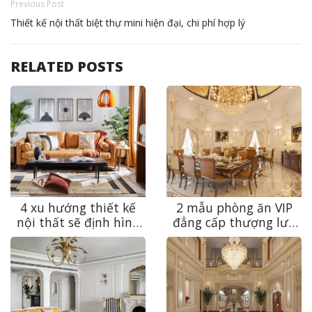
Previous Post
Thiết kế nội thất biệt thự mini hiện đại, chi phí hợp lý
RELATED POSTS
4 xu hướng thiết kế
2 mẫu phòng ăn VIP
nội thất sẽ định hình
đẳng cấp thượng lưu
năm 2026
dành cho nhà hàng
cao cấp