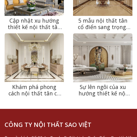
Cập nhật xu hướng
5 mẫu nội thất tân
thiết kế nội thất tân
cổ điển sang trọng,
cổ điển 2024 vừa đẹp
thời thượng 2023
lại vừa sang
Khám phá phong
Sự lên ngôi của xu
cách nội thất tân cổ
hướng thiết kế nội
điển và những đặc
thất tân cổ điển
trưng vô cùng độc
phòng khách trong
đáo
năm 2023
CÔNG TY NỘI THẤT SAO VIỆT