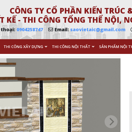
CÔNG TY CỔ PHẦN KIẾN TRÚC &
T KẾ - THI CÔNG TỔNG THỂ NỘI,
 thoại:
0904258747
Email:
saovietaic@gmail.com
THI CÔNG XÂY DỰNG
THI CÔNG NỘI THẤT
SẢN PHẨM NỘI T