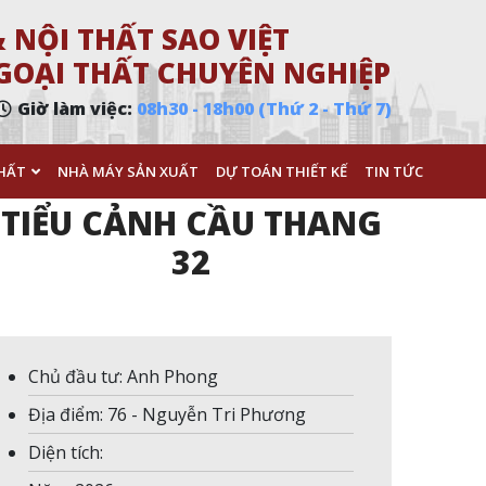
 NỘI THẤT SAO VIỆT
 NGOẠI THẤT CHUYÊN NGHIỆP
Giờ làm việc:
08h30 - 18h00 (Thứ 2 - Thứ 7)
HẤT
NHÀ MÁY SẢN XUẤT
DỰ TOÁN THIẾT KẾ
TIN TỨC
TIỂU CẢNH CẦU THANG
32
Chủ đầu tư: Anh Phong
Địa điểm: 76 - Nguyễn Tri Phương
Diện tích: