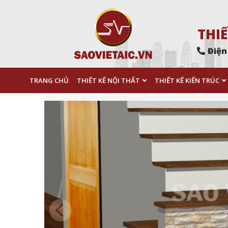
THIẾ
Điện
TRANG CHỦ
THIẾT KẾ NỘI THẤT
THIẾT KẾ KIẾN TRÚC