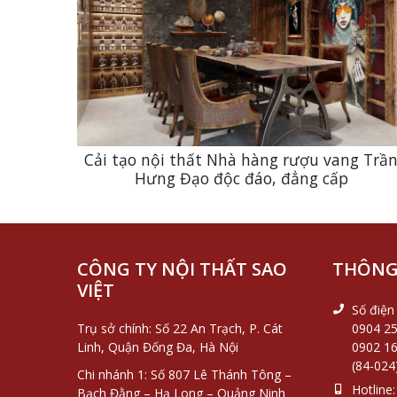
Cải tạo nội thất Nhà hàng rượu vang Trầ
Hưng Đạo độc đáo, đẳng cấp
CÔNG TY NỘI THẤT SAO
THÔNG 
VIỆT
Số điện 
Trụ sở chính: Số 22 An Trạch, P. Cát
0904 25
Linh, Quận Đống Đa, Hà Nội
0902 16
(84-024
Chi nhánh 1: Số 807 Lê Thánh Tông –
Hotline:
Bạch Đằng – Hạ Long – Quảng Ninh