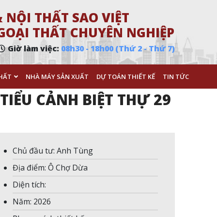
 NỘI THẤT SAO VIỆT
 NGOẠI THẤT CHUYÊN NGHIỆP
Giờ làm việc:
08h30 - 18h00 (Thứ 2 - Thứ 7)
HẤT
NHÀ MÁY SẢN XUẤT
DỰ TOÁN THIẾT KẾ
TIN TỨC
TIỂU CẢNH BIỆT THỰ 29
Chủ đầu tư: Anh Tùng
Địa điểm: Ô Chợ Dừa
Diện tích:
Năm: 2026