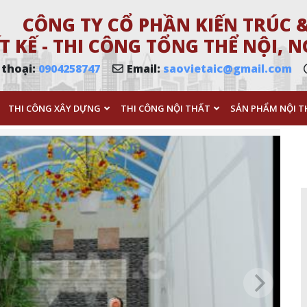
CÔNG TY CỔ PHẦN KIẾN TRÚC &
T KẾ - THI CÔNG TỔNG THỂ NỘI,
 thoại:
0904258747
Email:
saovietaic@gmail.com
THI CÔNG XÂY DỰNG
THI CÔNG NỘI THẤT
SẢN PHẨM NỘI T