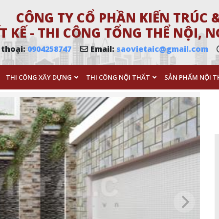
CÔNG TY CỔ PHẦN KIẾN TRÚC &
T KẾ - THI CÔNG TỔNG THỂ NỘI,
 thoại:
0904258747
Email:
saovietaic@gmail.com
THI CÔNG XÂY DỰNG
THI CÔNG NỘI THẤT
SẢN PHẨM NỘI T