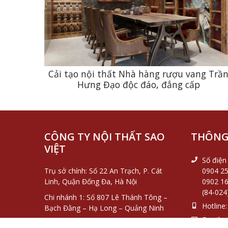
Cải tạo nội thất Nhà hàng rượu vang Trầ
Hưng Đạo độc đáo, đẳng cấp
CÔNG TY NỘI THẤT SAO
THÔNG 
VIỆT
Số điện 
Trụ sở chính: Số 22 An Trạch, P. Cát
0904 25
Linh, Quận Đống Đa, Hà Nội
0902 16
(84-024
Chi nhánh 1: Số 807 Lê Thánh Tông –
Hotline:
Bạch Đằng – Hạ Long – Quảng Ninh
Email:
s
Chi nhánh 2: Số 009 đường Phạm Hồng