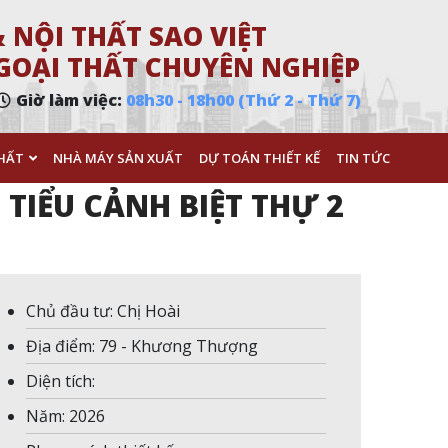
 NỘI THẤT SAO VIỆT
 NGOẠI THẤT CHUYÊN NGHIỆP
Giờ làm việc:
08h30 - 18h00 (Thứ 2 - Thứ 7)
HẤT
NHÀ MÁY SẢN XUẤT
DỰ TOÁN THIẾT KẾ
TIN TỨC
TIỂU CẢNH BIỆT THỰ 2
Chủ đầu tư: Chị Hoài
Địa điểm: 79 - Khương Thượng
Diện tích:
Năm: 2026