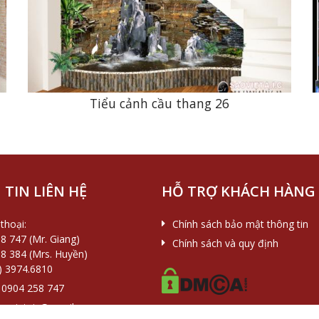
n
Tiểu cảnh cầu thang 26
TIN LIÊN HỆ
HỖ TRỢ KHÁCH HÀNG
thoại:
Chính sách bảo mật thông tin
8 747 (Mr. Giang)
Chính sách và quy định
8 384 (Mrs. Huyền)
) 3974.6810
0904 258 747
aovietaic@gmail.com