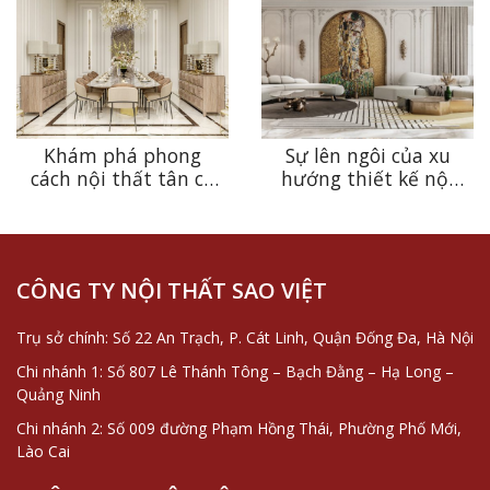
Khám phá phong
Sự lên ngôi của xu
cách nội thất tân cổ
hướng thiết kế nội
điển và những đặc
thất tân cổ điển
trưng vô cùng độc
phòng khách trong
đáo
năm 2023
CÔNG TY NỘI THẤT SAO VIỆT
Trụ sở chính: Số 22 An Trạch, P. Cát Linh, Quận Đống Đa, Hà Nội
Chi nhánh 1: Số 807 Lê Thánh Tông – Bạch Đằng – Hạ Long –
Quảng Ninh
Chi nhánh 2: Số 009 đường Phạm Hồng Thái, Phường Phố Mới,
Lào Cai