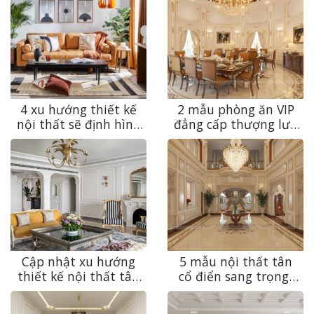
4 xu hướng thiết kế
2 mẫu phòng ăn VIP
nội thất sẽ định hình
đẳng cấp thượng lưu
năm 2026
dành cho nhà hàng
cao cấp
Cập nhật xu hướng
5 mẫu nội thất tân
thiết kế nội thất tân
cổ điển sang trọng,
cổ điển 2024 vừa đẹp
thời thượng 2023
lại vừa sang