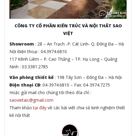
CÔNG TY CỔ PHẦN KIẾN TRÚC VÀ NỘI THẤT SAO
VIỆT
Showroom
: 28 – An Trạch -P. Cát Linh- Q. Đống Đa – Hà
Nội Điện thoại : 04.3974.6810
117 Kênh Liêm – P. Cao Thắng – TP. Hạ Long – Quảng
Ninh : 03.3381.2785
Văn phòng thiết kế
: 198 Tây Sơn – Đống Đa – Hà Nội
Điện thoại CĐ
: 04-3974.6810 – Fax: 04-3974.7275
Hoặc gửi mail cho chúng tôi theo đỉa chỉ :
saovietaic@gmail.com
Tham khảo
tại đây
về các bài viết chia sẻ kinh nghiệm thiết
kế nội thất