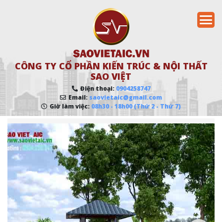
CÔNG TY CỔ PHẦN KIẾN TRÚC & NỘI THẤT
SAO VIỆT
Điện thoại:
0904258747
Email:
saovietaic@gmail.com
Giờ làm việc:
08h30 - 18h00 (Thứ 2 - Thứ 7)