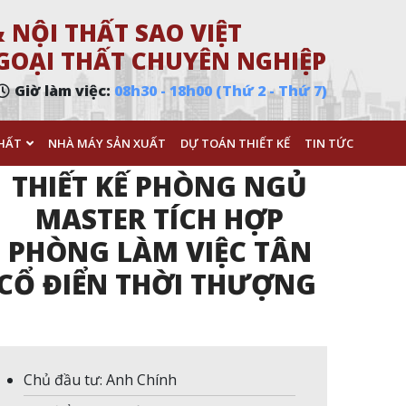
 NỘI THẤT SAO VIỆT
 NGOẠI THẤT CHUYÊN NGHIỆP
Giờ làm việc:
08h30 - 18h00 (Thứ 2 - Thứ 7)
HẤT
NHÀ MÁY SẢN XUẤT
DỰ TOÁN THIẾT KẾ
TIN TỨC
THIẾT KẾ PHÒNG NGỦ
MASTER TÍCH HỢP
PHÒNG LÀM VIỆC TÂN
CỔ ĐIỂN THỜI THƯỢNG
Chủ đầu tư: Anh Chính