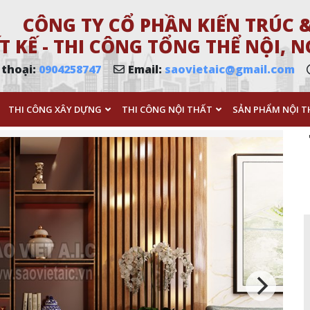
CÔNG TY CỔ PHẦN KIẾN TRÚC &
T KẾ - THI CÔNG TỔNG THỂ NỘI,
 thoại:
0904258747
Email:
saovietaic@gmail.com
THI CÔNG XÂY DỰNG
THI CÔNG NỘI THẤT
SẢN PHẨM NỘI T