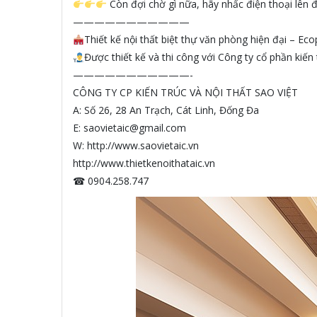
Còn đợi chờ gì nữa, hãy nhấc điện thoại lên 
———————————
Thiết kế nội thất biệt thự văn phòng hiện đại – Eco
Được thiết kế và thi công với Công ty cổ phần kiến 
———————————-
CÔNG TY CP KIẾN TRÚC VÀ NỘI THẤT SAO VIỆT
A: Số 26, 28 An Trạch, Cát Linh, Đống Đa
E: saovietaic@gmail.com
W:
http://www.saovietaic.vn
http://www.thietkenoithataic.vn
☎ 0904.258.747