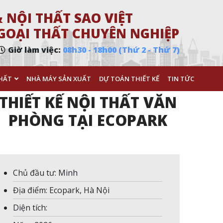
 NỘI THẤT SAO VIỆT
 NGOẠI THẤT CHUYÊN NGHIỆP
Giờ làm việc:
08h30 - 18h00 (Thứ 2 - Thứ 7)
HẤT
NHÀ MÁY SẢN XUẤT
DỰ TOÁN THIẾT KẾ
TIN TỨC
THIẾT KẾ NỘI THẤT VĂN
PHÒNG TẠI ECOPARK
Chủ đầu tư: Minh
Địa điểm: Ecopark, Hà Nội
Diện tích: