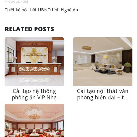
Previous Post
Thiết kế nội thất UBND tỉnh Nghệ An
RELATED POSTS
Cải tạo hệ thống
Cải tạo nội thất văn
phòng ăn VIP Nhà
phòng hiện đại – tối
khách Văn phòng Ủy
ưu không gian, nâng
ban nhân dân tỉnh
tầm trải nghiệm
Hưng Yên