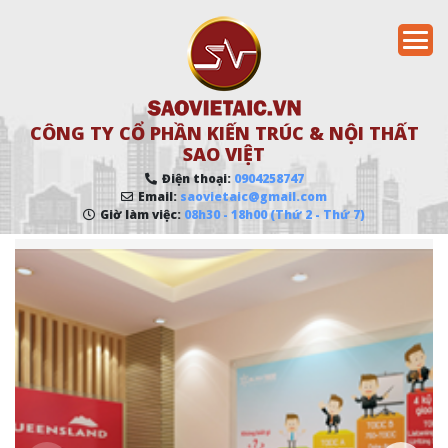
CÔNG TY CỔ PHẦN KIẾN TRÚC & NỘI THẤT
SAO VIỆT
Điện thoại:
0904258747
Email:
saovietaic@gmail.com
Giờ làm việc:
08h30 - 18h00 (Thứ 2 - Thứ 7)