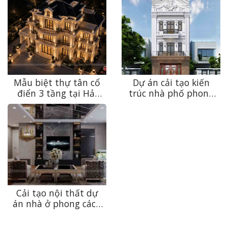
Mẫu biệt thự tân cổ
Dự án cải tạo kiến
điển 3 tầng tại Hải
trúc nhà phố phong
Phòng – Vẻ đẹp sang
cách tân cổ điển
trọng được tạo nên
tuyệt đẹp tại Mỹ Đức
từ những giá trị vượt
thời gian
Cải tạo nội thất dự
án nhà ở phong cách
hiện đại, đầy tiện
nghi tại Thanh Trì,