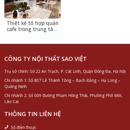
Thiết kế tổ hợp quán
cafe trong trung tâm
tiệc cưới nâng tầm
trải nghiệm, gia tăng
giá trị kinh doanh
CÔNG TY NỘI THẤT SAO VIỆT
Trụ sở chính: Số 22 An Trạch, P. Cát Linh, Quận Đống Đa, Hà Nội
Chi nhánh 1: Số 807 Lê Thánh Tông – Bạch Đằng – Hạ Long –
Quảng Ninh
Chi nhánh 2: Số 009 đường Phạm Hồng Thái, Phường Phố Mới,
Lào Cai
THÔNG TIN LIÊN HỆ
Số điện thoại: