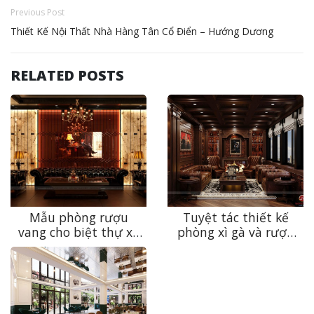
Previous Post
Thiết Kế Nội Thất Nhà Hàng Tân Cổ Điển – Hướng Dương
RELATED POSTS
Mẫu phòng rượu
Tuyệt tác thiết kế
vang cho biệt thự xa
phòng xì gà và rượu
xỉ – “Mật thất”
vang 2026 – Biểu
thưởng vang tại gia
tượng sống thượng
của giới thượng lưu
lưu của giới tinh hoa