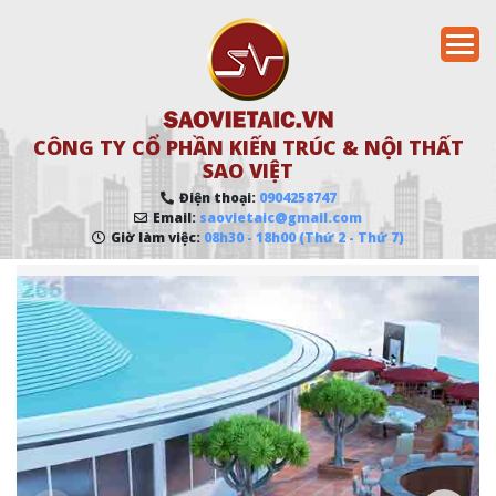
CÔNG TY CỔ PHẦN KIẾN TRÚC & NỘI THẤT
SAO VIỆT
Điện thoại:
0904258747
Email:
saovietaic@gmail.com
Giờ làm việc:
08h30 - 18h00 (Thứ 2 - Thứ 7)