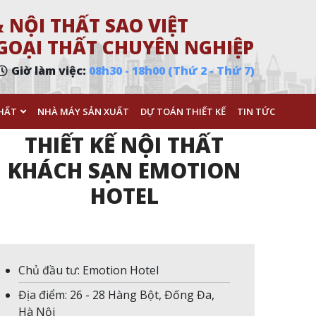
 NỘI THẤT SAO VIỆT
 NGOẠI THẤT CHUYÊN NGHIỆP
Giờ làm việc:
08h30 - 18h00 (Thứ 2 - Thứ 7)
HẤT
NHÀ MÁY SẢN XUẤT
DỰ TOÁN THIẾT KẾ
TIN TỨC
THIẾT KẾ NỘI THẤT
KHÁCH SẠN EMOTION
HOTEL
Chủ đầu tư: Emotion Hotel
Địa điểm: 26 - 28 Hàng Bột, Đống Đa,
Hà Nội