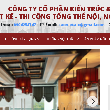
CÔNG TY CỔ PHẦN KIẾN TRÚC &
T KẾ - THI CÔNG TỔNG THỂ NỘI,
 thoại:
0904258747
Email:
saovietaic@gmail.com
THI CÔNG XÂY DỰNG
THI CÔNG NỘI THẤT
SẢN PHẨM NỘI T