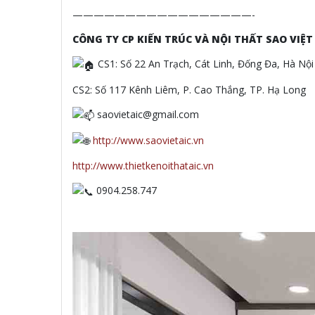
—————————————————-
CÔNG TY CP KIẾN TRÚC VÀ NỘI THẤT SAO VIỆT
CS1: Số 22 An Trạch, Cát Linh, Đống Đa, Hà Nội
CS2: Số 117 Kênh Liêm, P. Cao Thắng, TP. Hạ Long
saovietaic@gmail.com
http://www.saovietaic.vn
http://www.thietkenoithataic.vn
0904.258.747