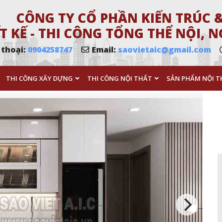
CÔNG TY CỔ PHẦN KIẾN TRÚC &
T KẾ - THI CÔNG TỔNG THỂ NỘI,
 thoại:
0904258747
Email:
saovietaic@gmail.com
THI CÔNG XÂY DỰNG
THI CÔNG NỘI THẤT
SẢN PHẨM NỘI T