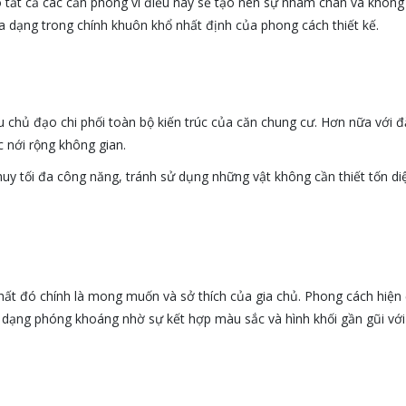
o tất cả các căn phòng vì điều này sẽ tạo nên sự nhàm chán và không có
 dạng trong chính khuôn khổ nhất định của phong cách thiết kế.
 chủ đạo chi phối toàn bộ kiến trúc của căn chung cư. Hơn nữa với 
 nới rộng không gian.
uy tối đa công năng, tránh sử dụng những vật không cần thiết tốn d
thất đó chính là mong muốn và sở thích của gia chủ. Phong cách hiện
 dạng phóng khoáng nhờ sự kết hợp màu sắc và hình khối gần gũi với 