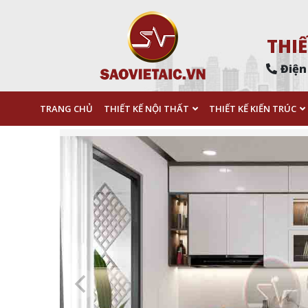
THIẾ
Điện
TRANG CHỦ
THIẾT KẾ NỘI THẤT
THIẾT KẾ KIẾN TRÚC