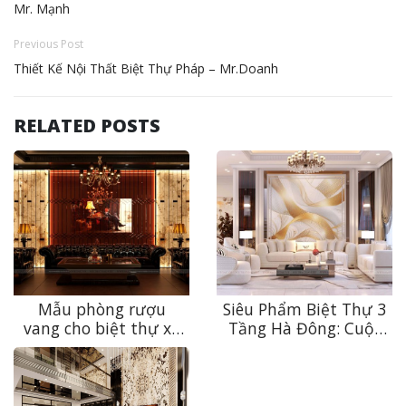
Mr. Mạnh
Previous Post
Thiết Kế Nội Thất Biệt Thự Pháp – Mr.Doanh
RELATED POSTS
Mẫu phòng rượu
Siêu Phẩm Biệt Thự 3
vang cho biệt thự xa
Tầng Hà Đông: Cuộc
xỉ – “Mật thất”
“Cách Mạng” Tái Định
thưởng vang tại gia
Vị Không Gian Tân Cổ
của giới thượng lưu
Điển Xa Xỉ