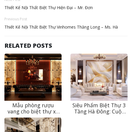
Thiết Kế Nội Thất Biệt Thự Hiện Đại – Mr. Đơn
Previous Post
Thiết Kế Nội Thất Biệt Thự Vinhomes Thăng Long – Ms. Hà
RELATED POSTS
Mẫu phòng rượu
Siêu Phẩm Biệt Thự 3
vang cho biệt thự xa
Tầng Hà Đông: Cuộc
xỉ – “Mật thất”
“Cách Mạng” Tái Định
thưởng vang tại gia
Vị Không Gian Tân Cổ
của giới thượng lưu
Điển Xa Xỉ