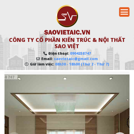
CÔNG TY CỔ PHẦN KIẾN TRÚC & NỘI THẤT
SAO VIỆT
Điện thoại:
0904258747
Email:
saovietaic@gmail.com
Giờ làm việc:
08h30 - 18h00 (Thứ 2 - Thứ 7)