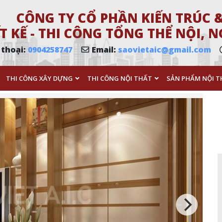
CÔNG TY CỔ PHẦN KIẾN TRÚC &
T KẾ - THI CÔNG TỔNG THỂ NỘI,
 thoại:
0904258747
Email:
saovietaic@gmail.com
THI CÔNG XÂY DỰNG
THI CÔNG NỘI THẤT
SẢN PHẨM NỘI T