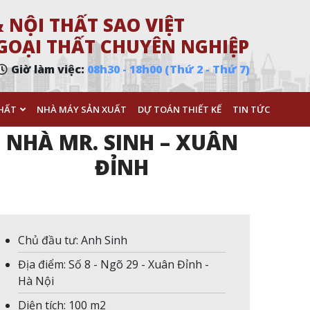
 NỘI THẤT SAO VIỆT
 NGOẠI THẤT CHUYÊN NGHIỆP
Giờ làm việc:
08h30 - 18h00 (Thứ 2 - Thứ 7)
HẤT
NHÀ MÁY SẢN XUẤT
DỰ TOÁN THIẾT KẾ
TIN TỨC
NHÀ MR. SINH – XUÂN
ĐỈNH
Chủ đầu tư: Anh Sinh
Địa điểm: Số 8 - Ngõ 29 - Xuân Đỉnh -
Hà Nội
Diện tích: 100 m2