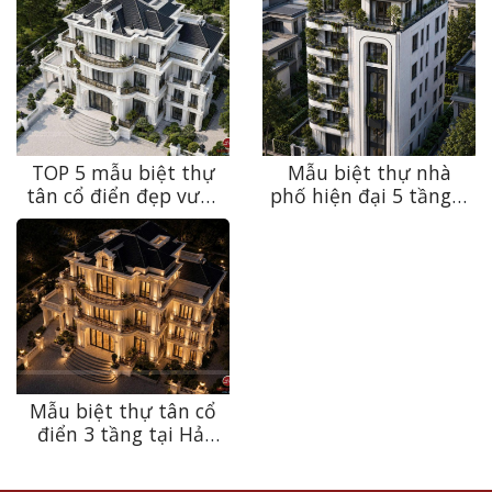
TOP 5 mẫu biệt thự
Mẫu biệt thự nhà
tân cổ điển đẹp vượt
phố hiện đại 5 tầng 1
thời gian, siêu lòng
tum – Không gian
mọi gia chủ
sống đẳng cấp
Mẫu biệt thự tân cổ
điển 3 tầng tại Hải
Phòng – Vẻ đẹp sang
trọng được tạo nên