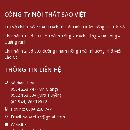
từ những giá trị vượt
thời gian
CÔNG TY NỘI THẤT SAO VIỆT
Trụ sở chính: Số 22 An Trạch, P. Cát Linh, Quận Đống Đa, Hà Nội
Chi nhánh 1: Số 807 Lê Thánh Tông – Bạch Đằng – Hạ Long –
Quảng Ninh
Chi nhánh 2: Số 009 đường Phạm Hồng Thái, Phường Phố Mới,
Lào Cai
THÔNG TIN LIÊN HỆ
Số điện thoại:
0904 258 747 (Mr. Giang)
0902 168 384 (Mrs. Huyền)
(84-024) 3974.6810
Hotline:
0904 258 747
Email:
saovietaic@gmail.com
Website: