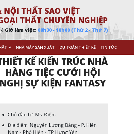
 NỘI THẤT SAO VIỆT
 NGOẠI THẤT CHUYÊN NGHIỆP
Giờ làm việc:
08h30 - 18h00 (Thứ 2 - Thứ 7)
HẤT
NHÀ MÁY SẢN XUẤT
DỰ TOÁN THIẾT KẾ
TIN TỨC
THIẾT KẾ KIẾN TRÚC NHÀ
HÀNG TIỆC CƯỚI HỘI
NGHỊ SỰ KIỆN FANTASY
Chủ đầu tư: Ms. Điểm
Địa điểm: Nguyễn Lương Bằng - P. Hiến
Nam - Phố Hiến - TP Hưng Yên