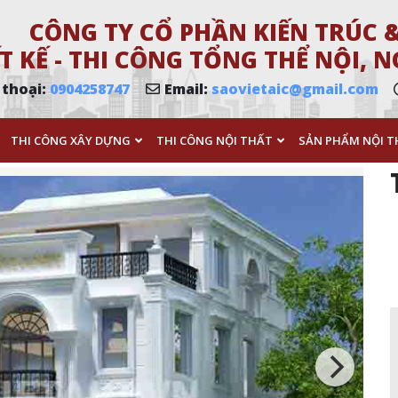
CÔNG TY CỔ PHẦN KIẾN TRÚC &
T KẾ - THI CÔNG TỔNG THỂ NỘI,
 thoại:
0904258747
Email:
saovietaic@gmail.com
THI CÔNG XÂY DỰNG
THI CÔNG NỘI THẤT
SẢN PHẨM NỘI T