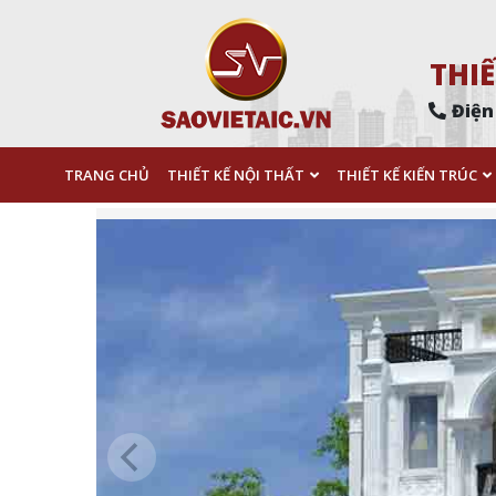
THIẾ
Điện
TRANG CHỦ
THIẾT KẾ NỘI THẤT
THIẾT KẾ KIẾN TRÚC