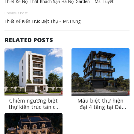
Thiết Kế Nội Thất Khách Sạn Hà Nội Garden – Ms. Tuyết
Previous Post
Thiết Kế Kiến Trúc Biệt Thự – Mr.Trung
RELATED POSTS
Chiêm ngưỡng biệt
Mẫu biệt thự hiện
thự kiến trúc tân cổ
đại 4 tầng tại Đà
điển sang trọng, bền
Nẵng – Sự giao thoa
vững theo thời gian
giữa kiến trúc và
tại Ninh Bình
thiên nhiên