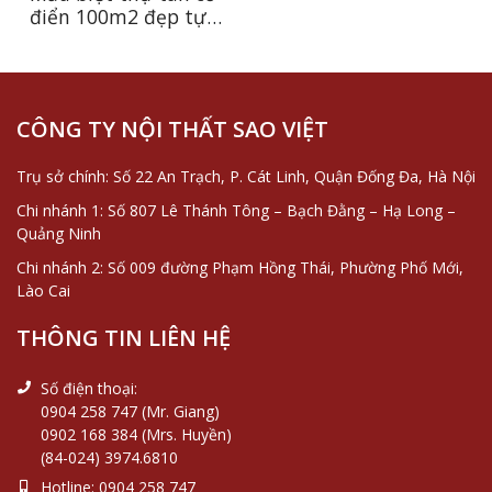
điển 100m2 đẹp tựa
dinh thự châu Âu tại
Thanh Hóa
CÔNG TY NỘI THẤT SAO VIỆT
Trụ sở chính: Số 22 An Trạch, P. Cát Linh, Quận Đống Đa, Hà Nội
Chi nhánh 1: Số 807 Lê Thánh Tông – Bạch Đằng – Hạ Long –
Quảng Ninh
Chi nhánh 2: Số 009 đường Phạm Hồng Thái, Phường Phố Mới,
Lào Cai
THÔNG TIN LIÊN HỆ
Số điện thoại:
0904 258 747 (Mr. Giang)
0902 168 384 (Mrs. Huyền)
(84-024) 3974.6810
Hotline:
0904 258 747