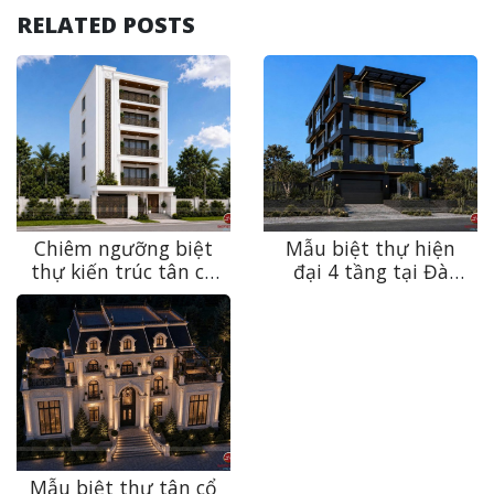
RELATED POSTS
Chiêm ngưỡng biệt
Mẫu biệt thự hiện
thự kiến trúc tân cổ
đại 4 tầng tại Đà
điển sang trọng, bền
Nẵng – Sự giao thoa
vững theo thời gian
giữa kiến trúc và
tại Ninh Bình
thiên nhiên
Mẫu biệt thự tân cổ