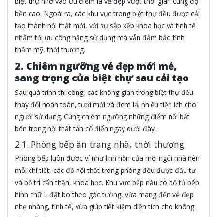
biệt thự nhờ vào ưu điểm là vẻ đẹp vượt thời gian cùng độ
bền cao. Ngoài ra, các khu vực trong biệt thự đều được cải
tạo thành nội thất mới, với sự sắp xếp khoa học và tinh tế
nhằm tối ưu công năng sử dụng mà vẫn đảm bảo tính
thẩm mỹ, thời thượng.
2. Chiêm ngưỡng vẻ đẹp mới mẻ,
sang trọng của biệt thự sau cải tạo
Sau quá trình thi công, các không gian trong biệt thự đều
thay đổi hoàn toàn, tươi mới và đem lại nhiều tiện ích cho
người sử dụng. Cùng chiêm ngưỡng những điểm nổi bật
bên trong nội thất tân cổ điển ngay dưới đây.
2.1. Phòng bếp ăn trang nhã, thời thượng
Phòng bếp luôn được ví như linh hồn của mỗi ngôi nhà nên
mỗi chi tiết, các đồ nội thất trong phòng đều được đầu tư
và bố trí cẩn thận, khoa học. Khu vực bếp nấu có bộ tủ bếp
hình chữ L đặt bo theo góc tường, vừa mang đến vẻ đẹp
nhẹ nhàng, tinh tế, vừa giúp tiết kiệm diện tích cho không