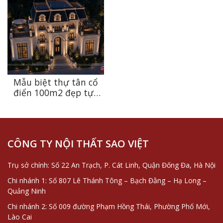
vững theo thời gian
giữa kiến trúc và
tại Ninh Bình
thiên nhiên
Mẫu biệt thự tân cổ
điển 100m2 đẹp tựa
dinh thự châu Âu tại
Thanh Hóa
CÔNG TY NỘI THẤT SAO VIỆT
Trụ sở chính: Số 22 An Trạch, P. Cát Linh, Quận Đống Đa, Hà Nội
Chi nhánh 1: Số 807 Lê Thánh Tông – Bạch Đằng – Hạ Long –
Quảng Ninh
Chi nhánh 2: Số 009 đường Phạm Hồng Thái, Phường Phố Mới,
Lào Cai