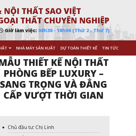
 NỘI THẤT SAO VIỆT
 NGOẠI THẤT CHUYÊN NGHIỆP
Giờ làm việc:
08h30 - 18h00 (Thứ 2 - Thứ 7)
HẤT
NHÀ MÁY SẢN XUẤT
DỰ TOÁN THIẾT KẾ
TIN TỨC
MẪU THIẾT KẾ NỘI THẤT
PHÒNG BẾP LUXURY –
SANG TRỌNG VÀ ĐẲNG
CẤP VƯỢT THỜI GIAN
Chủ đầu tư: Chị Linh