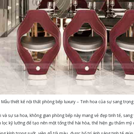
Mẫu thiết kế nội thất phòng bếp luxury – Tinh hoa của sự sang trọng
 và sự sa hoa, không gian phòng bếp này mang vẻ đẹp tinh tế, sang 
lọc kỹ lưỡng để tạo nên một tổng thể hài hòa, thể hiện gu thẩm mỹ 
g kính trong suốt, viền gỗ tối màu, được bố trí ánh sáng tinh tế giúp