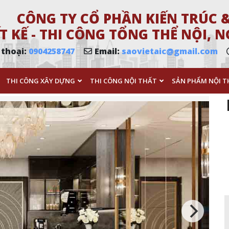
CÔNG TY CỔ PHẦN KIẾN TRÚC &
T KẾ - THI CÔNG TỔNG THỂ NỘI,
 thoại:
0904258747
Email:
saovietaic@gmail.com
THI CÔNG XÂY DỰNG
THI CÔNG NỘI THẤT
SẢN PHẨM NỘI T