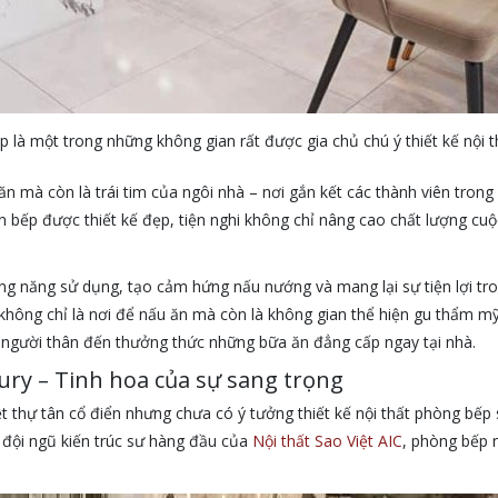
p là một trong những không gian rất được gia chủ chú ý thiết kế nội t
n mà còn là trái tim của ngôi nhà – nơi gắn kết các thành viên tron
 bếp được thiết kế đẹp, tiện nghi không chỉ nâng cao chất lượng cu
công năng sử dụng, tạo cảm hứng nấu nướng và mang lại sự tiện lợi tro
hông chỉ là nơi để nấu ăn mà còn là không gian thể hiện gu thẩm mỹ, s
, người thân đến thưởng thức những bữa ăn đẳng cấp ngay tại nhà.
ury – Tinh hoa của sự sang trọng
thự tân cổ điển nhưng chưa có ý tưởng thiết kế nội thất phòng bếp s
i đội ngũ kiến trúc sư hàng đầu của
Nội thất Sao Việt AIC
, phòng bếp n