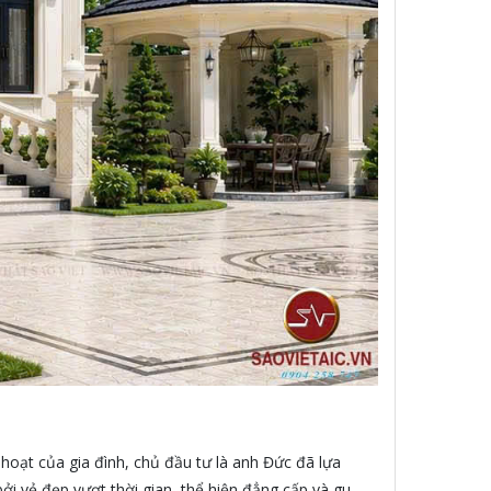
oạt của gia đình, chủ đầu tư là anh Đức đã lựa
ởi vẻ đẹp vượt thời gian, thể hiện đẳng cấp và gu