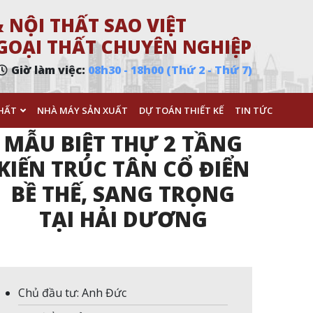
 NỘI THẤT SAO VIỆT
 NGOẠI THẤT CHUYÊN NGHIỆP
Giờ làm việc:
08h30 - 18h00 (Thứ 2 - Thứ 7)
HẤT
NHÀ MÁY SẢN XUẤT
DỰ TOÁN THIẾT KẾ
TIN TỨC
MẪU BIỆT THỰ 2 TẦNG
KIẾN TRÚC TÂN CỔ ĐIỂN
BỀ THẾ, SANG TRỌNG
TẠI HẢI DƯƠNG
Chủ đầu tư: Anh Đức