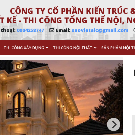
CÔNG TY CỔ PHẦN KIẾN TRÚC &
T KẾ - THI CÔNG TỔNG THỂ NỘI,
 thoại:
0904258747
Email:
saovietaic@gmail.com
THI CÔNG XÂY DỰNG
THI CÔNG NỘI THẤT
SẢN PHẨM NỘI T