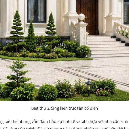
Biệt thự 2 tầng kiến trúc tân cổ điển
, bề thế nhưng vẫn đảm bảo sự tinh tế và phù hợp với nhu cầu sinh h
thự 2 tầng của mình. Đây là phong cách được nhiều gia chủ yêu thích b