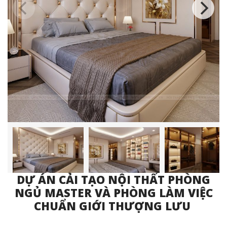
DỰ ÁN CẢI TẠO NỘI THẤT PHÒNG
NGỦ MASTER VÀ PHÒNG LÀM VIỆC
CHUẨN GIỚI THƯỢNG LƯU