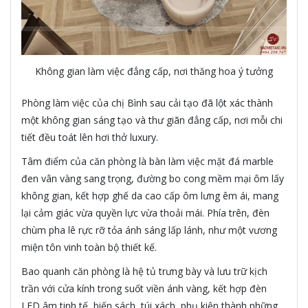
Không gian làm việc đẳng cấp, nơi thăng hoa ý tưởng
Phòng làm việc của chị Bình sau cải tạo đã lột xác thành
một không gian sáng tạo và thư giãn đẳng cấp, nơi mỗi chi
tiết đều toát lên hơi thở luxury.
Tâm điểm của căn phòng là bàn làm việc mặt đá marble
đen vân vàng sang trọng, đường bo cong mềm mại ôm lấy
không gian, kết hợp ghế da cao cấp ôm lưng êm ái, mang
lại cảm giác vừa quyền lực vừa thoải mái. Phía trên, đèn
chùm pha lê rực rỡ tỏa ánh sáng lấp lánh, như một vương
miện tôn vinh toàn bộ thiết kế.
Bao quanh căn phòng là hệ tủ trưng bày và lưu trữ kịch
trần với cửa kính trong suốt viền ánh vàng, kết hợp đèn
LED âm tinh tế, biến sách, túi xách, phụ kiện thành những