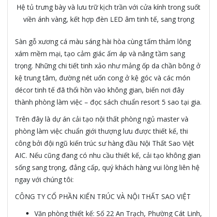
Hệ tủ trưng bày và lưu trữ kịch trần với cửa kính trong suốt
viền ánh vàng, kết hợp đèn LED âm tinh tế, sang trọng
Sàn gỗ xương cá màu sáng hài hòa cùng tấm thảm lông
xám mềm mại, tạo cảm giác ấm áp và nâng tầm sang
trọng. Những chi tiết tinh xảo như mảng ốp da chần bông ở
kệ trung tâm, đường nét uốn cong ở kệ góc và các món
décor tinh tế đã thổi hồn vào không gian, biến nơi đây
thành phòng làm việc – đọc sách chuẩn resort 5 sao tại gia.
Trên đây là dự án cải tạo nội thất phòng ngủ master và
phòng làm việc chuẩn giới thượng lưu được thiết kế, thi
công bởi đội ngũ kiến trúc sư hàng đầu Nội Thất Sao Việt
AIC. Nếu cũng đang có nhu cầu thiết kế, cải tạo không gian
sống sang trọng, đẳng cấp, quý khách hàng vui lòng liên hệ
ngay với chúng tôi:
CÔNG TY CỔ PHẦN KIẾN TRÚC VÀ NỘI THẤT SAO VIỆT
Văn phòng thiết kế: Số 22 An Trạch, Phường Cát Linh,