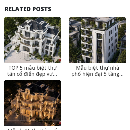
RELATED POSTS
TOP 5 mẫu biệt thự
Mẫu biệt thự nhà
tân cổ điển đẹp vượt
phố hiện đại 5 tầng 1
thời gian, siêu lòng
tum – Không gian
mọi gia chủ
sống đẳng cấp