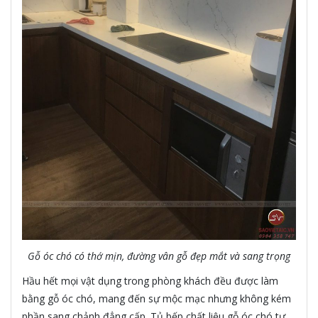
Gỗ óc chó có thớ mịn, đường vân gỗ đẹp mắt và sang trọng
Hầu hết mọi vật dụng trong phòng khách đều được làm
bằng gỗ óc chó, mang đến sự mộc mạc nhưng không kém
phần sang chảnh đẳng cấp. Tủ bếp chất liệu gỗ óc chó tự