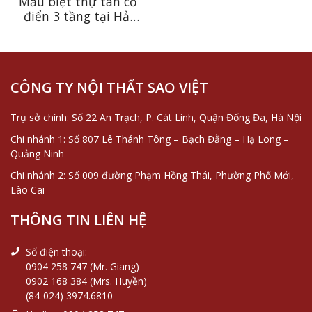
Mẫu biệt thự tân cổ
điển 3 tầng tại Hải
Phòng – Vẻ đẹp sang
trọng được tạo nên
từ những giá trị vượt
thời gian
CÔNG TY NỘI THẤT SAO VIỆT
Trụ sở chính: Số 22 An Trạch, P. Cát Linh, Quận Đống Đa, Hà Nội
Chi nhánh 1: Số 807 Lê Thánh Tông – Bạch Đằng – Hạ Long –
Quảng Ninh
Chi nhánh 2: Số 009 đường Phạm Hồng Thái, Phường Phố Mới,
Lào Cai
THÔNG TIN LIÊN HỆ
Số điện thoại:
0904 258 747 (Mr. Giang)
0902 168 384 (Mrs. Huyền)
(84-024) 3974.6810