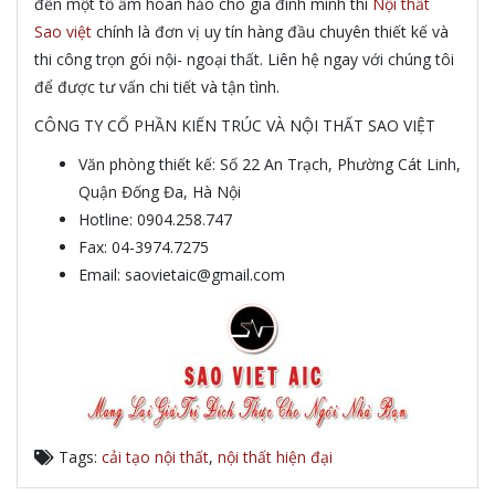
đến một tổ ấm hoàn hảo cho gia đình mình thì
Nội thất
Sao việt
chính là đơn vị uy tín hàng đầu chuyên thiết kế và
thi công trọn gói nội- ngoại thất. Liên hệ ngay với chúng tôi
để được tư vấn chi tiết và tận tình.
CÔNG TY CỔ PHẦN KIẾN TRÚC VÀ NỘI THẤT SAO VIỆT
Văn phòng thiết kế: Số 22 An Trạch, Phường Cát Linh,
Quận Đống Đa, Hà Nội
Hotline: 0904.258.747
Fax: 04-3974.7275
Email: saovietaic@gmail.com
Tags:
cải tạo nội thất
,
nội thất hiện đại