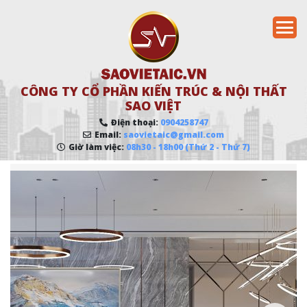
CÔNG TY CỔ PHẦN KIẾN TRÚC & NỘI THẤT
SAO VIỆT
Điện thoại:
0904258747
Email:
saovietaic@gmail.com
Giờ làm việc:
08h30 - 18h00 (Thứ 2 - Thứ 7)