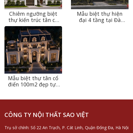
Chiêm ngưỡng biệt
Mẫu biệt thự hiện
thự kiến trúc tân cổ
đại 4 tầng tại Đà
điển sang trọng, bền
Nẵng – Sự giao thoa
vững theo thời gian
giữa kiến trúc và
tại Ninh Bình
thiên nhiên
Mẫu biệt thự tân cổ
điển 100m2 đẹp tựa
dinh thự châu Âu tại
Thanh Hóa
CÔNG TY NỘI THẤT SAO VIỆT
Trụ sở chính: Số 22 An Trạch, P. Cát Linh, Quận Đống Đa, Hà Nội