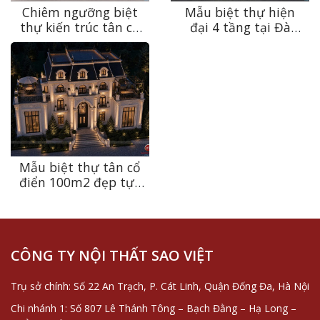
Chiêm ngưỡng biệt
Mẫu biệt thự hiện
thự kiến trúc tân cổ
đại 4 tầng tại Đà
điển sang trọng, bền
Nẵng – Sự giao thoa
vững theo thời gian
giữa kiến trúc và
tại Ninh Bình
thiên nhiên
Mẫu biệt thự tân cổ
điển 100m2 đẹp tựa
dinh thự châu Âu tại
Thanh Hóa
CÔNG TY NỘI THẤT SAO VIỆT
Trụ sở chính: Số 22 An Trạch, P. Cát Linh, Quận Đống Đa, Hà Nội
Chi nhánh 1: Số 807 Lê Thánh Tông – Bạch Đằng – Hạ Long –