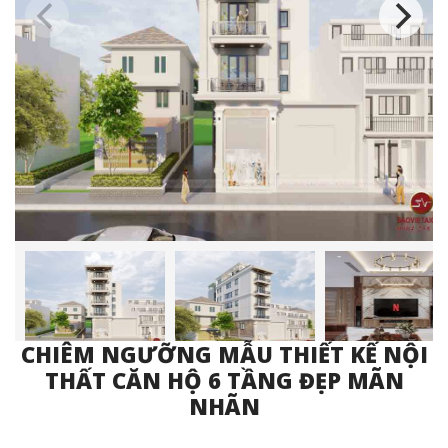
CHIÊM NGƯỠNG MẪU THIẾT KẾ NỘI
THẤT CĂN HỘ 6 TẦNG ĐẸP MÃN
NHÃN