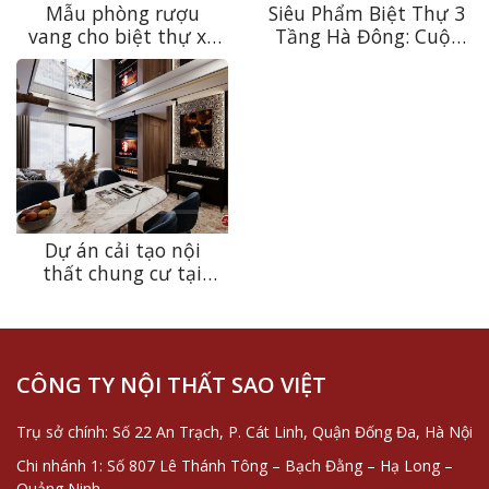
Mẫu phòng rượu
Siêu Phẩm Biệt Thự 3
vang cho biệt thự xa
Tầng Hà Đông: Cuộc
xỉ – “Mật thất”
“Cách Mạng” Tái Định
thưởng vang tại gia
Vị Không Gian Tân Cổ
của giới thượng lưu
Điển Xa Xỉ
Dự án cải tạo nội
thất chung cư tại
Kepler Land theo
phong cách Modern
Luxury
CÔNG TY NỘI THẤT SAO VIỆT
Trụ sở chính: Số 22 An Trạch, P. Cát Linh, Quận Đống Đa, Hà Nội
Chi nhánh 1: Số 807 Lê Thánh Tông – Bạch Đằng – Hạ Long –
Quảng Ninh