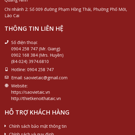
Chi nhánh 2: Số 009 đường Phạm Hồng Thái, Phường Phố Mới,
Lào Cai
THÔNG TIN LIÊN HỆ
Số điện thoại:
0904 258 747 (Mr. Giang)
0902 168 384 (Mrs. Huyền)
(84-024) 3974.6810
Hotline:
0904 258 747
Email:
saovietaic@gmail.com
Website:
https://saovietaic.vn
http://thietkenoithataic.vn
HỖ TRỢ KHÁCH HÀNG
Chính sách bảo mật thông tin
Chính sách và quy định