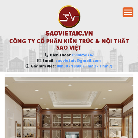
CÔNG TY CỔ PHẦN KIẾN TRÚC & NỘI THẤT
SAO VIỆT
Điện thoại:
0904258747
Email:
saovietaic@gmail.com
Giờ làm việc:
08h30 - 18h00 (Thứ 2 - Thứ 7)