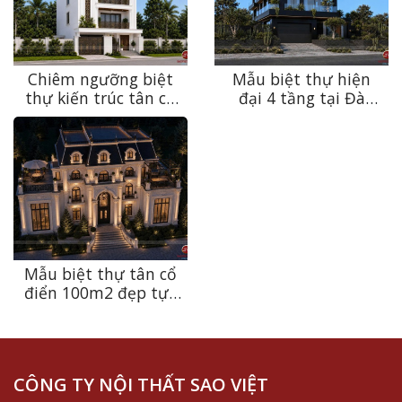
Chiêm ngưỡng biệt
Mẫu biệt thự hiện
thự kiến trúc tân cổ
đại 4 tầng tại Đà
điển sang trọng, bền
Nẵng – Sự giao thoa
vững theo thời gian
giữa kiến trúc và
tại Ninh Bình
thiên nhiên
Mẫu biệt thự tân cổ
điển 100m2 đẹp tựa
dinh thự châu Âu tại
Thanh Hóa
CÔNG TY NỘI THẤT SAO VIỆT