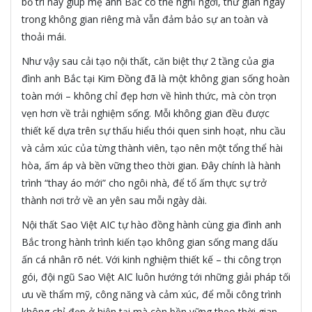
bố trí này giúp mẹ anh Bắc có thể nghỉ ngơi, thư giãn ngay
trong không gian riêng mà vẫn đảm bảo sự an toàn và
thoải mái.
Như vậy sau cải tạo nội thất, căn biệt thự 2 tầng của gia
đình anh Bắc tại Kim Đồng đã là một không gian sống hoàn
toàn mới – không chỉ đẹp hơn về hình thức, mà còn trọn
vẹn hơn về trải nghiệm sống. Mỗi không gian đều được
thiết kế dựa trên sự thấu hiểu thói quen sinh hoạt, nhu cầu
và cảm xúc của từng thành viên, tạo nên một tổng thể hài
hòa, ấm áp và bền vững theo thời gian. Đây chính là hành
trình “thay áo mới” cho ngôi nhà, để tổ ấm thực sự trở
thành nơi trở về an yên sau mỗi ngày dài.
Nội thất Sao Việt AIC tự hào đồng hành cùng gia đình anh
Bắc trong hành trình kiến tạo không gian sống mang dấu
ấn cá nhân rõ nét. Với kinh nghiệm thiết kế – thi công trọn
gói, đội ngũ Sao Việt AIC luôn hướng tới những giải pháp tối
ưu về thẩm mỹ, công năng và cảm xúc, để mỗi công trình
không chỉ đẹp ở hiện tại mà còn bền vững theo thời gian.