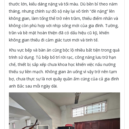
thước lớn, kiểu dáng nặng và tối màu. Dù bền bỉ theo năm
tháng, nhưng chính sự đồ sộ này lại vô tình “đè nặng” lên
không gian, làm tổng thể trở nên trầm, thiếu điểm nhấn và
không còn phù hợp với nhịp sống mới của gia đình. Tường,
trần và bề mặt hoàn thiện đã có dấu hiệu cũ kỹ, khiến
không gian thiếu đi cảm giác tươi mới và tinh tế.
Khu vực bếp và bàn ăn cũng bộc lộ nhiều bất tiện trong quá
trình sử dụng. Tủ bếp bố trí rời rạc, công năng lưu trữ hạn
chế, thiết bị sắp xếp chưa khoa học khiến việc nấu nướng
thiếu sự liền mạch. Không gian ăn uống vì vậy trở nên tạm
bợ, chưa thực sự là nơi quây quần ấm cúng của cả gia đình
anh Bắc sau mỗi ngày dài.