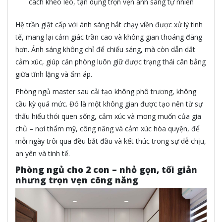
cách khéo léo, tận dụng trọn vẹn ánh sáng tự nhiên
Hệ trần giật cấp với ánh sáng hắt chạy viền được xử lý tinh
tế, mang lại cảm giác trần cao và không gian thoáng đãng
hơn. Ánh sáng không chỉ để chiếu sáng, mà còn dẫn dắt
cảm xúc, giúp căn phòng luôn giữ được trạng thái cân bằng
giữa tĩnh lặng và ấm áp.
Phòng ngủ master sau cải tạo không phô trương, không
cầu kỳ quá mức. Đó là một không gian được tạo nên từ sự
thấu hiểu thói quen sống, cảm xúc và mong muốn của gia
chủ – nơi thẩm mỹ, công năng và cảm xúc hòa quyện, để
mỗi ngày trôi qua đều bắt đầu và kết thúc trong sự dễ chịu,
an yên và tinh tế.
Phòng ngủ cho 2 con – nhỏ gọn, tối giản
nhưng trọn vẹn công năng