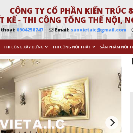
CÔNG TY CỔ PHẦN KIẾN TRÚC &
T KẾ - THI CÔNG TỔNG THỂ NỘI,
 thoại:
0904258747
Email:
saovietaic@gmail.com
THI CÔNG XÂY DỰNG
THI CÔNG NỘI THẤT
SẢN PHẨM NỘI T