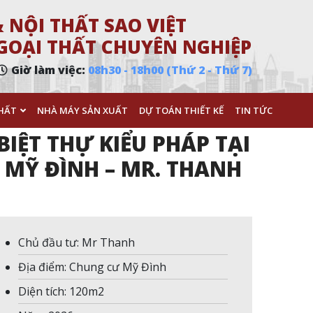
 NỘI THẤT SAO VIỆT
 NGOẠI THẤT CHUYÊN NGHIỆP
Giờ làm việc:
08h30 - 18h00 (Thứ 2 - Thứ 7)
HẤT
NHÀ MÁY SẢN XUẤT
DỰ TOÁN THIẾT KẾ
TIN TỨC
BIỆT THỰ KIỂU PHÁP TẠI
MỸ ĐÌNH – MR. THANH
Chủ đầu tư: Mr Thanh
Địa điểm: Chung cư Mỹ Đình
Diện tích: 120m2