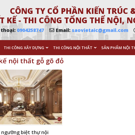
CÔNG TY CỔ PHẦN KIẾN TRÚC &
T KẾ - THI CÔNG TỔNG THỂ NỘI,
 thoại:
0904258747
Email:
saovietaic@gmail.com
THI CÔNG XÂY DỰNG
THI CÔNG NỘI THẤT
SẢN PHẨM NỘI T
 kế nội thất gỗ gõ đỏ
 ngưỡng biệt thự nội