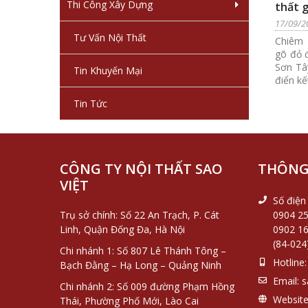
Thi Công Xây Dựng
thất g
nghi 
17/09/2
Tư Vấn Nội Thất
Chiêm 
gõ đỏ đ
Sơn Tây
Tin Khuyến Mại
điển kế
Tin Tức
CÔNG TY NỘI THẤT SAO
THÔNG 
VIỆT
Số điện 
Trụ sở chính: Số 22 An Trạch, P. Cát
0904 25
Linh, Quận Đống Đa, Hà Nội
0902 16
(84-024
Chi nhánh 1: Số 807 Lê Thánh Tông –
Hotline:
Bạch Đằng – Hạ Long – Quảng Ninh
Email:
s
Chi nhánh 2: Số 009 đường Phạm Hồng
Website
Thái, Phường Phố Mới, Lào Cai