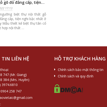
ỗ gõ đỏ đẳng cấp, tiện
bậc nhất ở Sơn Tây
022 17:13
ngưỡng biệt thự nội thất gỗ
ẳng cấp, tiện nghi bậc nhất ở
 Mẫu thiết kế biệt thự tân cổ
t hợp nội thất …
TIN LIÊN HỆ
HỖ TRỢ KHÁCH HÀNG
thoại:
Chính sách bảo mật thông tin
8 747 (Mr. Giang)
Chính sách và quy định
8 384 (Mrs. Huyền)
) 3974.6810
0904 258 747
aovietaic@gmail.com
: